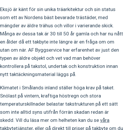
Eksjö är känt för sin unika träarkitektur och sin status
som ett av Nordens bäst bevarade trästäder, med
mängder av äldre trähus och villor i varierande skick.
Många av dessa tak är 30 till 50 år gamla och har nu nått
en ålder då ett takbyte inte längre är en fråga om om
utan om när. AF Byggservice har erfarenhet av just den
typen av äldre objekt och vet vad man behöver
kontrollera på takstol, undertak och konstruktion innan
nytt taktäckningsmaterial läggs på.
Klimatet i Smålands inland ställer höga krav på taket.
Snölast på vintern, kraftiga höstregn och stora
temperaturskillnader belastar takstrukturen på ett sätt
som inte alltid syns utifrån förrän skadan redan är
skedd. Vill du läsa mer om helheten kan du se
våra
takbytetjänster
, eller gå direkt till
priser på takbyte
om du