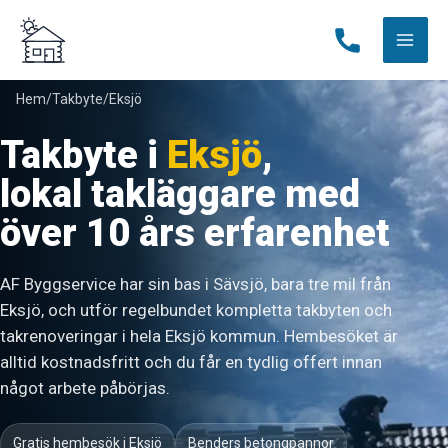
Hoppa
till
innehåll
Hem
/
Takbyte
/
Eksjö
Takbyte i
Eksjö
,
lokal takläggare med
över 10 års erfarenhet
AF Byggservice har sin bas i Sävsjö, bara tre mil från
Eksjö, och utför regelbundet kompletta takbyten och
takrenoveringar i hela Eksjö kommun. Hembesöket är
alltid kostnadsfritt och du får en tydlig offert innan
något arbete påbörjas.
Gratis hembesök i Eksjö
Benders betongpannor