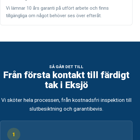
Vi lämnar 10 års garanti på utfört arbete och finns
tillgängliga om något behöver ses över efteråt.
SÅ GÅR DET TILL
Från första kontakt till färdigt
tak i Eksjö
Vi sköter hela processen, från kostnadsfri inspektion till
slutbesiktning och garantibevis.
1