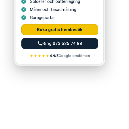
Solceller och batterilagring
Måleri och fasadmålning
Garageportar
Boka gratis hembesök
Ring 073 535 74 88
★★★★★
4.9/5
Google omdömen