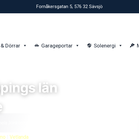
Fornåkersgatan 5, 576 32 Sävsjö
 & Dörrar
Garageportar
Solenergi
pings län
e
hela Jönköpings län. Få en offert idag.
amo
|
Vetlanda