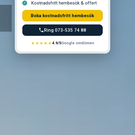
Kostnadsfritt hembesök & offert
Boka kostnadsfritt hembesök
Ring 073-535 74 88
★★★★★
4.9/5
Google omdömen