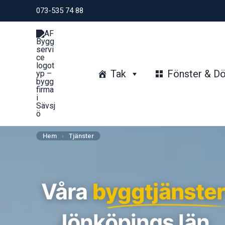
Hoppa
073-535 74 88
till
innehåll
Tak
Fönster & Dö
Hem
›
Tjänster
Våra
byggtjänste
Jönköpings län