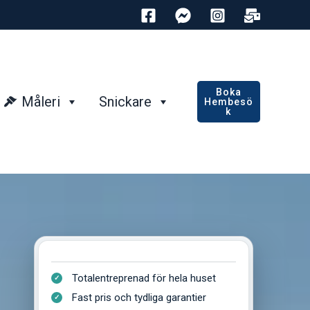
Boka
Måleri
Snickare
Hembesö
K
Totalentreprenad för hela huset
Fast pris och tydliga garantier