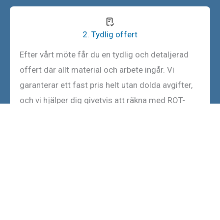
2. Tydlig offert
Efter vårt möte får du en tydlig och detaljerad
offert där allt material och arbete ingår. Vi
garanterar ett fast pris helt utan dolda avgifter,
och vi hjälper dig givetvis att räkna med ROT-
avdraget direkt.
3. Montering
Våra erfarna hantverkare river försiktigt ut den
gamla karmen och monterar din nya ytterdörr