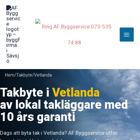
Hoppa
till
innehåll
Hem
/
Takbyte
/
Vetlanda
Takbyte i
Vetlanda
av lokal takläggare med
10 års garanti
Dags att byta tak i Vetlanda? AF Byggservice utför