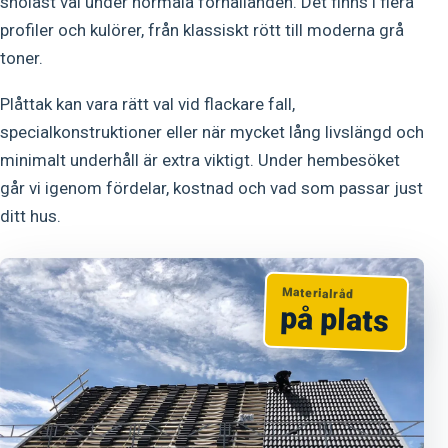
snölast väl under normala förhållanden. Det finns i flera
profiler och kulörer, från klassiskt rött till moderna grå
toner.
Plåttak kan vara rätt val vid flackare fall,
specialkonstruktioner eller när mycket lång livslängd och
minimalt underhåll är extra viktigt. Under hembesöket
går vi igenom fördelar, kostnad och vad som passar just
ditt hus.
Materialråd
på plats