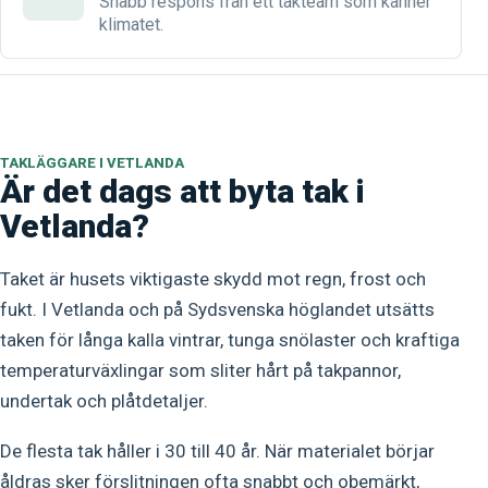
Snabb respons från ett takteam som känner
klimatet.
TAKLÄGGARE I VETLANDA
Är det dags att byta tak i
Vetlanda?
Taket är husets viktigaste skydd mot regn, frost och
fukt. I Vetlanda och på Sydsvenska höglandet utsätts
taken för långa kalla vintrar, tunga snölaster och kraftiga
temperaturväxlingar som sliter hårt på takpannor,
undertak och plåtdetaljer.
De flesta tak håller i 30 till 40 år. När materialet börjar
åldras sker förslitningen ofta snabbt och obemärkt,