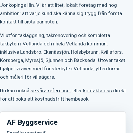
Jönköpings län. Vi är ett litet, lokalt företag med hög
ambition: att varje kund ska känna sig trygg från första
kontakt till sista pannsten.
Vi utför takläggning, takrenovering och kompletta
takbyten i
Vetlanda
och i hela Vetlanda kommun,
inklusive Landsbro, Ekenässjön, Holsbybrunn, Kvillsfors,
Korsberga, Myresjö, Sjunnen och Bäckseda. Utöver taket
hjälper vi även med
fönsterbyte i Vetlanda
,
ytterdörrar
och
måleri
för villaägare.
Du kan också
se våra referenser
eller
kontakta oss
direkt
för att boka ett kostnadsfritt hembesök.
AF Byggservice
Fornåkersgatan 5