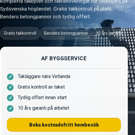
kompletta takbyten och takrenoveringar för villaägare på
Sydsvenska höglandet. Gratis takkontroll på plats,
Benders betongpannor och tydlig offert.
Gratis takkontroll
Benders betongpannor
10 års garanti
AF BYGGSERVICE
Takläggare nära Vetlanda
Gratis kontroll av taket
Tydlig offert innan start
10 års garanti på arbetet
Boka kostnadsfritt hembesök