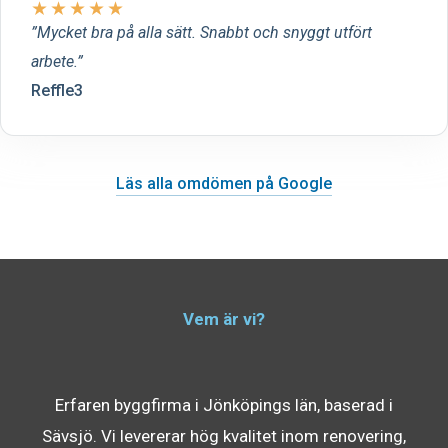
★
★
★
★
★
Mycket bra på alla sätt. Snabbt och snyggt utfört
arbete.
Reffle3
Läs alla omdömen på Google
Vem är vi?
Erfaren byggfirma i Jönköpings län, baserad i
Sävsjö. Vi levererar hög kvalitet inom renovering,