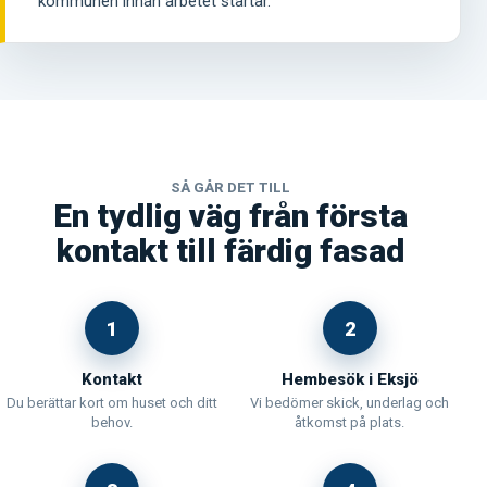
kommunen innan arbetet startar.
SÅ GÅR DET TILL
En tydlig väg från första
kontakt till färdig fasad
1
2
Kontakt
Hembesök i Eksjö
Du berättar kort om huset och ditt
Vi bedömer skick, underlag och
behov.
åtkomst på plats.