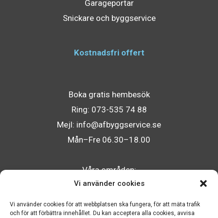
Garageportar
Snickare och byggservice
Kostnadsfri offert
Boka gratis hembesök
Ring:
073-535 74 88
Mejl:
info@afbyggservice.se
Mån–Fre 06.30–18.00
Våra områden:
Vi använder cookies
Sävsjö
,
Värnamo
,
Vetlanda
,
Eksjö
,
Nässjö
,
Tranås
,
Jönköping
Vi använder cookies för att webbplatsen ska fungera, för att mäta trafik
och för att förbättra innehållet. Du kan acceptera alla cookies, avvisa