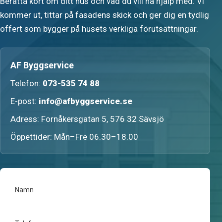
Berätta kort om ditt hus och vad du vill ha hjälp med. Vi
kommer ut, tittar på fasadens skick och ger dig en tydlig
offert som bygger på husets verkliga förutsättningar.
AF Byggservice
Telefon:
073-535 74 88
E-post:
info@afbyggservice.se
Adress: Fornåkersgatan 5, 576 32 Sävsjö
Öppettider: Mån–Fre 06.30–18.00