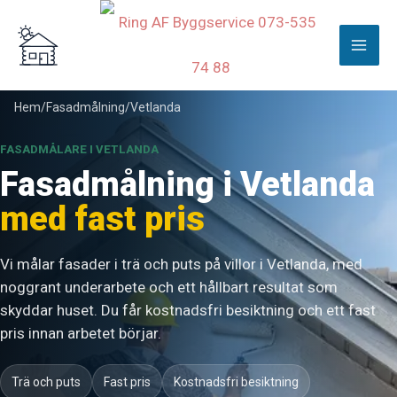
Hoppa
till
innehåll
Hem
/
Fasadmålning
/
Vetlanda
FASADMÅLARE I VETLANDA
Fasadmålning i Vetlanda
med fast pris
Vi målar fasader i trä och puts på villor i Vetlanda, med
noggrant underarbete och ett hållbart resultat som
skyddar huset. Du får kostnadsfri besiktning och ett fast
pris innan arbetet börjar.
Trä och puts
Fast pris
Kostnadsfri besiktning