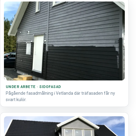
UNDER ARBETE · SIDOFASAD
Pågående fasadmålning i Vetlanda där träfasaden får ny
svart kulör.