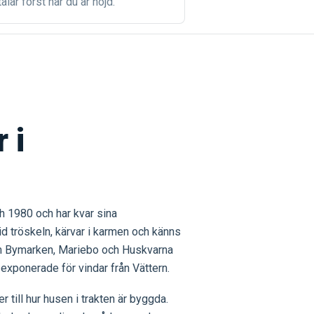
alar först när du är nöjd.
 i
 1980 och har kvar sina
vid tröskeln, kärvar i karmen och känns
som Bymarken, Mariebo och Huskvarna
exponerade för vindar från Vättern.
 till hur husen i trakten är byggda.