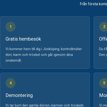
Från första konta
1
2
Gratis hembesök
Off
Vi kommer hem till dig i Jönköping, kontrollmäter
Du få
dörr, karm och tröskel och går igenom dina
Den g
önskemål.
4
5
Demontering
Mon
Vi tar bort den gamla dörren, karmen och tröskeln
Vi mo