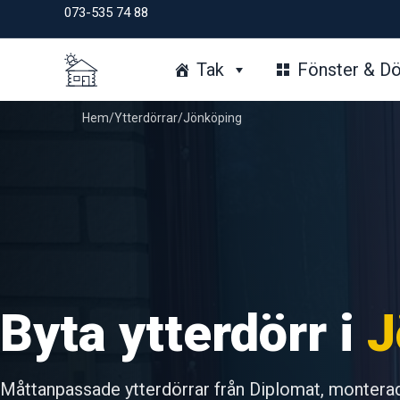
Hoppa
073-535 74 88
till
innehåll
Tak
Fönster & Dö
Hem
/
Ytterdörrar
/
Jönköping
Byta ytterdörr i
J
Måttanpassade ytterdörrar från Diplomat, montera