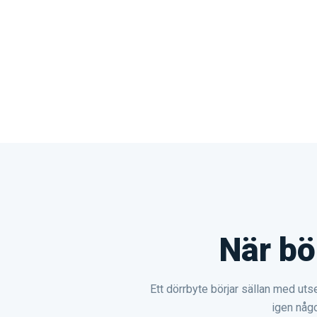
När bö
Ett dörrbyte börjar sällan med uts
igen någo