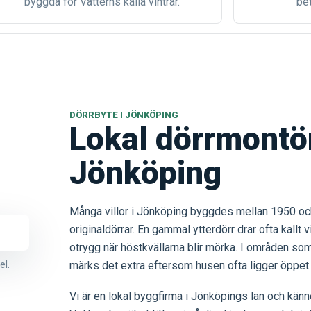
byggda för Vätterns kalla vintrar.
bet
DÖRRBYTE I JÖNKÖPING
Lokal dörrmontör
Jönköping
Många villor i Jönköping byggdes mellan 1950 och
originaldörrar. En gammal ytterdörr drar ofta kallt 
otrygg när höstkvällarna blir mörka. I områden 
el.
märks det extra eftersom husen ofta ligger öppet 
Vi är en lokal byggfirma i Jönköpings län och känner