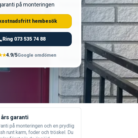
garanti på monteringen
kostnadsfritt hembesök
Ring 073 535 74 88
4.9/5
★★
Google omdömen
 års garanti
ranti på monteringen och en prydlig
ish runt karm, foder och tröskel. Du