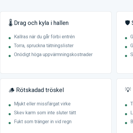
🌡️ Drag och kyla i hallen
🛡️
Kallras när du går förbi entrén
G
Torra, spruckna tätningslister
G
Onödigt höga uppvärmningskostnader
S
🪵 Rötskadad tröskel
💡
Mjukt eller missfärgat virke
T
Skev karm som inte sluter tätt
L
Fukt som tränger in vid regn
B