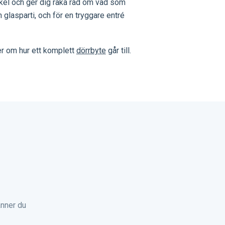
skel och ger dig raka råd om vad som
h glasparti, och för en tryggare entré
er om hur ett komplett
dörrbyte
går till.
änner du