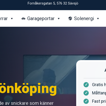
Fornåkersgatan 5, 576 32 Sävsjö
rrar
Garageportar
Solenergi
önköping
Gratis
Måttan
Fast p
de av snickare som känner