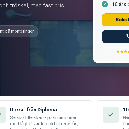
10 års 
 och tröskel, med fast pris
Boka 
anti på monteringen
★★★
Dörrar från Diplomat
10
Svensktillverkade premiumdörrar
Ga
med lågt U-värde och hakregellås,
fin