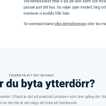
Vid hembesöket tittar vi på din dörr, karm och trö
passar just ditt hus. Du väljer själv modell, färg oc
monterar vi kodlås från Yale.
Se exempel bland
våra dörrreferenser
eller läs m
TECKEN PÅ ATT DET ÄR DAGS
r du byta ytterdörr?
eendet. Oftast är det ett praktiskt problem som drar igång det. K
t av det här är det dags att boka ett hembesök.