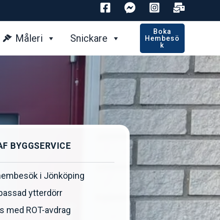
Boka
Måleri
Snickare
Hembesö
K
AF BYGGSERVICE
 hembesök i Jönköping
passad ytterdörr
ris med ROT-avdrag