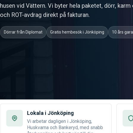
husen vid Vättern. Vi byter hela paketet, dörr, karm
och ROT-avdrag direkt på fakturan.
Dörrar från Diplomat
Gratis hembesök i Jönköping
10 års gar
Lokala i Jönköping
Vi arbetar dagligen i Jönköping,
Huskvarna och Bankeryd, med snabb