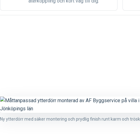
återkoppling och kort väg till dig.
Ny ytterdörr med säker montering och prydlig finish runt karm och trösk