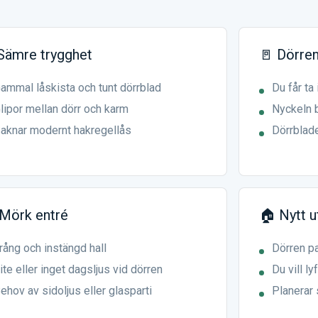
 Sämre trygghet
🚪 Dörren
ammal låskista och tunt dörrblad
Du får ta 
lipor mellan dörr och karm
Nyckeln b
aknar modernt hakregellås
Dörrblade
 Mörk entré
🏠 Nytt u
rång och instängd hall
Dörren pa
ite eller inget dagsljus vid dörren
Du vill ly
ehov av sidoljus eller glasparti
Planerar 