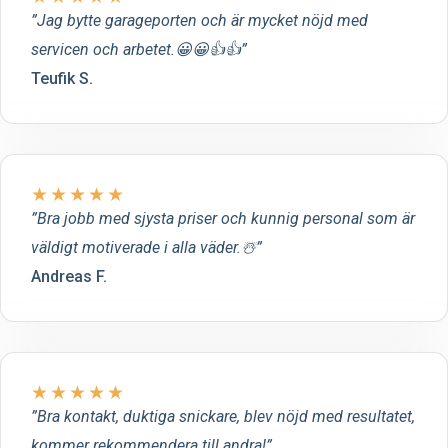
Jag bytte garageporten och är mycket nöjd med
servicen och arbetet.😀😀👍👍
Teufik S.
★
★
★
★
★
Bra jobb med sjysta priser och kunnig personal som är
väldigt motiverade i alla väder.☃️
Andreas F.
★
★
★
★
★
Bra kontakt, duktiga snickare, blev nöjd med resultatet,
kommer rekommendera till andra!