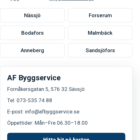
Nässjö
Forserum
Bodafors
Malmbäck
Anneberg
Sandsjöfors
AF Byggservice
Fornåkersgatan 5, 576 32 Sävsjö
Tel:
073-535 74 88
E-post:
info@afbyggservice.se
Öppettider: Mån–Fre 06.30–18.00
Hitta hit på kartan