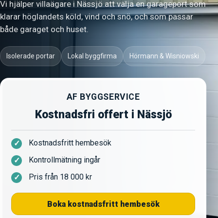
Vi hjälper villaägare i Nässjö att välja en garageport som
klarar höglandets köld, vind och snö, och som passar
både garaget och huset.
Isolerade portar
Lokal byggfirma
Hörmann & Wisniowski
AF BYGGSERVICE
Kostnadsfri offert i Nässjö
Kostnadsfritt hembesök
Kontrollmätning ingår
Pris från 18 000 kr
Boka kostnadsfritt hembesök