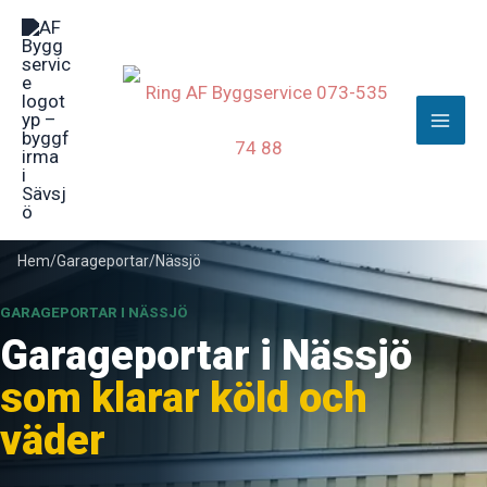
Hoppa
till
innehåll
Hem
/
Garageportar
/
Nässjö
GARAGEPORTAR I NÄSSJÖ
Garageportar i Nässjö
som klarar köld och
väder