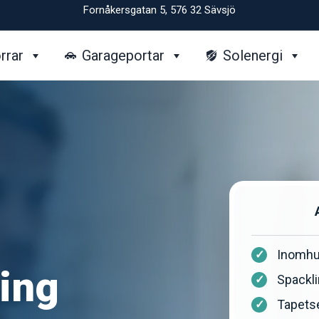
Fornåkersgatan 5, 576 32 Sävsjö
rrar
Garageportar
Solenergi
Inomhu
ing
Spackli
Tapetse