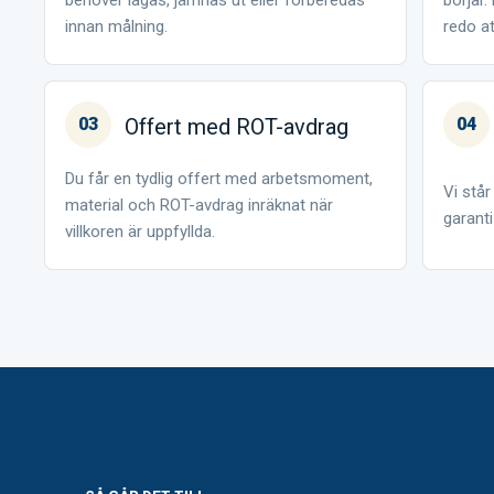
behöver lagas, jämnas ut eller förberedas
börjar
innan målning.
redo a
03
Offert med ROT-avdrag
04
Du får en tydlig offert med arbetsmoment,
Vi stå
material och ROT-avdrag inräknat när
garanti
villkoren är uppfyllda.