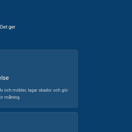
 Det ger
else
lv och möbler, lagar skador och gör
ör målning.