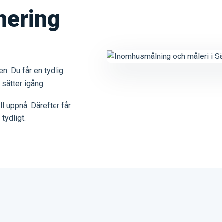
nering
n. Du får en tydlig
 sätter igång.
l uppnå. Därefter får
tydligt.