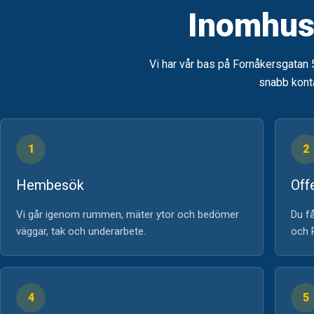
Inomhusm
Vi har vår bas på Fornåkersgatan 
snabb konta
1
2
Hembesök
Off
Vi går igenom rummen, mäter ytor och bedömer
Du få
väggar, tak och underarbete.
och 
4
5