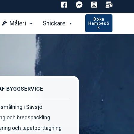
Boka
Måleri
Snickare
Hembesö
K
AF BYGGSERVICE
smålning i Sävsjö
ng och bredspackling
ring och tapetborttagning