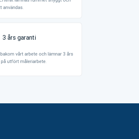
. Efteråt lämnas rummet snyggt och
tt användas.
3 års garanti
r bakom vårt arbete och lämnar 3 års
 på utfört måleriarbete.