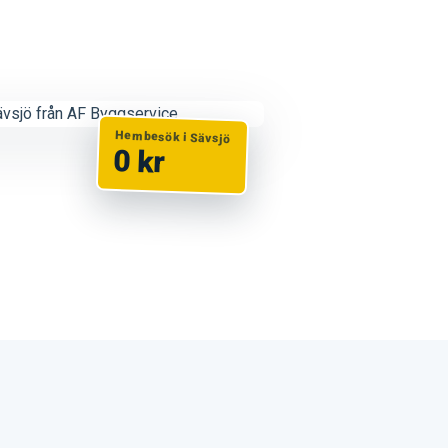
Hembesök i Sävsjö
0 kr