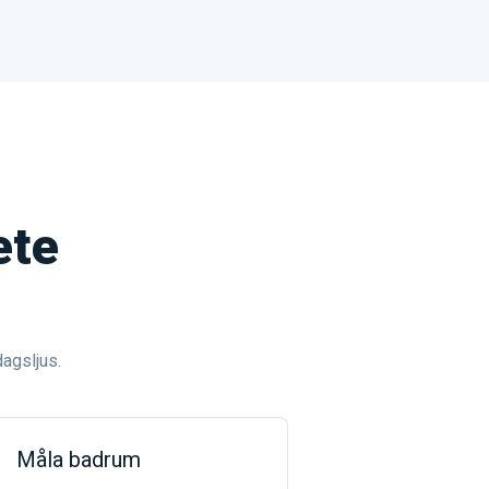
ete
dagsljus.
Måla badrum