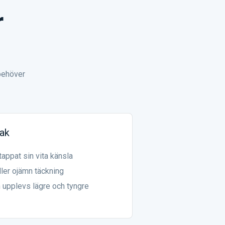
r
 behöver
tak
appat sin vita känsla
ller ojämn täckning
upplevs lägre och tyngre