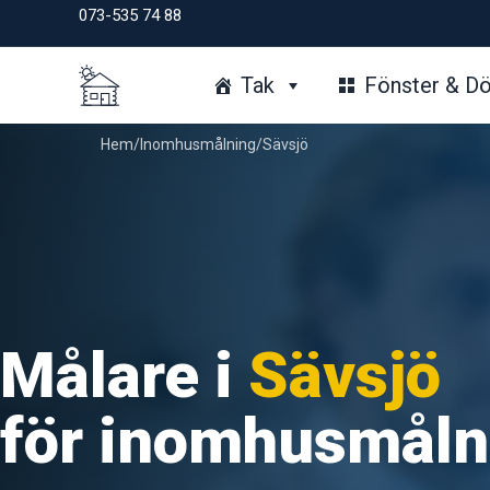
Hoppa
073-535 74 88
till
innehåll
Tak
Fönster & Dö
Hem
/
Inomhusmålning
/
Sävsjö
Målare i
Sävsjö
för inomhusmåln