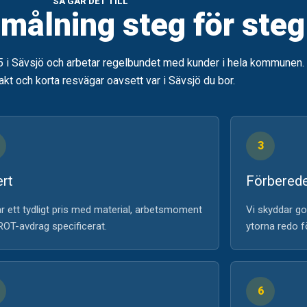
SÅ GÅR DET TILL
ålning steg för steg
5 i Sävsjö och arbetar regelbundet med kunder i hela kommunen.
kt och korta resvägar oavsett var i Sävsjö du bor.
3
ert
Förbered
r ett tydligt pris med material, arbetsmoment
Vi skyddar go
ROT-avdrag specificerat.
ytorna redo f
6